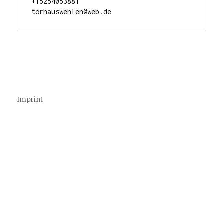
+15254053881

torhauswehlen@web.de
Imprint